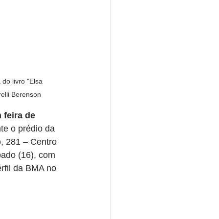
do livro "Elsa 
relli Berenson
 feira de 
e o prédio da 
, 281 – Centro 
bado (16), com 
rfil da BMA no 