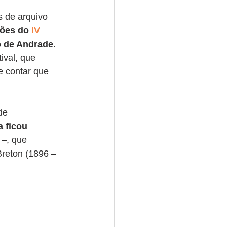
 de arquivo 
ões do 
IV 
o de Andrade.
ival, que 
e contar que 
de 
 ficou 
–, que 
Breton (1896 – 