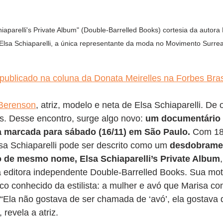
iaparelli's Private Album" (Double-Barrelled Books) cortesia da autora 
lsa Schiaparelli, a única representante da moda no Movimento Surrea
 publicado na coluna da Donata Meirelles na Forbes Bras
Berenson
, atriz, modelo e neta de Elsa Schiaparelli. De o
os. Desse encontro, surge algo novo: 
um documentário 
ia marcada para sábado (16/11) em São Paulo.
 Com 18
sa Schiaparelli pode ser descrito como um 
desdobrame
ro de mesmo nome, Elsa Schiaparelli’s Private Album
 editora independente Double-Barrelled Books. Sua mot
o conhecido da estilista: a mulher e avó que Marisa co
 “Ela não gostava de ser chamada de ‘avó’, ela gostava 
revela a atriz.