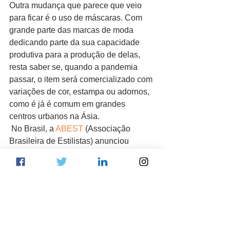
Outra mudança que parece que veio 
para ficar é o uso de máscaras. Com 
grande parte das marcas de moda 
dedicando parte da sua capacidade 
produtiva para a produção de delas, 
resta saber se, quando a pandemia 
passar, o item será comercializado com 
variações de cor, estampa ou adornos, 
como é já é comum em grandes 
centros urbanos na Ásia.
 No Brasil, a 
ABEST
 (Associação 
Brasileira de Estilistas) anunciou 
mudanças nos calendários de vendas 
do atacado e do varejo. Estilistas e 
showrooms de todo o país se uniram 
para se adequar aos novos tempos e 
tentar proteger a indústria da moda 
brasileira.
 Como todos os setores, o mundo da 