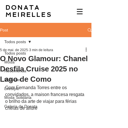
DONATA
MEIRELLES
Post
Todos posts
5 de mai. de 2025
3 min de leitura
Todos posts
O Novo Glamour: Chanel
Moda
Desfila Cruise 2025 no
Recomenda
Lago de Como
Mulheres
Com Fernanda Torres entre os 
Lifestyle
convidados, a maison francesa resgata 
Moda Solidária
o brilho da arte de viajar para férias 
Galeria da Donata
cheias de allure