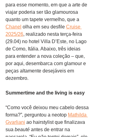
para esse momento, em que a arte de 
viajar poderia ser tão glamourosa 
quanto um tapete vermelho, que a 
Chanel
 olha em seu desfile 
Cruise 
2025/26
, realizado nesta terça-feira 
(29.04) no hotel Villa D’Este, no Lago 
de Como, Itália. Abaixo, três ideias 
para entender a nova coleção – que, 
por aqui, desembarca com glamour e 
peças altamente desejáveis em 
dezembro. 
Summertime and the living is easy
“Como você deixou meu cabelo dessa 
forma?”, perguntou a neotop 
Mathilda 
Gvarliani
 ao hairstylist que finalizava 
sua 
beauté
 antes de entrar na 
passarela. “Eu não tentei demais”, ele 