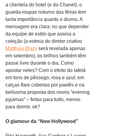
a clientela do hotel (e da Chanel), o 
guarda-roupas noturno das férias tem 
tanta importância quanto o diurno. A 
mensagem era clara: no que depender 
da equipe de estilo que assina a 
coleção (a estreia do diretor criativo 
Matthieu Blazy
 será revelada apenas 
em setembro), os brilhos também têm 
passe livre durante o dia. Como 
apostar neles? Com o efeito do tafetá 
em tons de pêssego, rosa e azul; em 
calças 
flare
 cobertas por paetês e na 
belíssima proposta dos novos “evening 
pyjamas” – feitas para tudo, menos 
para dormir, ok?
O glamour da “New Hollywood”
Rita Hayworth, Ava Gardner e Lauren 