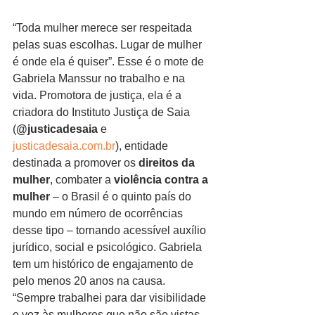
“Toda mulher merece ser respeitada 
pelas suas escolhas. Lugar de mulher 
é onde ela é quiser”. Esse é o mote de 
Gabriela Manssur no trabalho e na 
vida. Promotora de justiça, ela é a 
criadora do Instituto Justiça de Saia 
(
@justicadesaia
 e 
justicadesaia.com.br
), entidade 
destinada a promover os 
direitos da 
mulher
, combater a 
violência contra a 
mulher
 – o Brasil é o quinto país do 
mundo em número de ocorrências 
desse tipo – tornando acessível auxílio 
jurídico, social e psicológico. Gabriela 
tem um histórico de engajamento de 
pelo menos 20 anos na causa. 
“Sempre trabalhei para dar visibilidade 
e voz às mulheres que não são vistas 