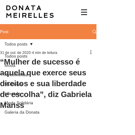
DONATA
MEIRELLES
Post
Todos posts
31 de out. de 2020
4 min de leitura
Todos posts
“Mulher de sucesso é
Moda
aquela que exerce seus
Recomenda
direitos e sua liberdade
Mulheres
de escolha”, diz Gabriela
Lifestyle
Moda Solidária
Manss
Galeria da Donata