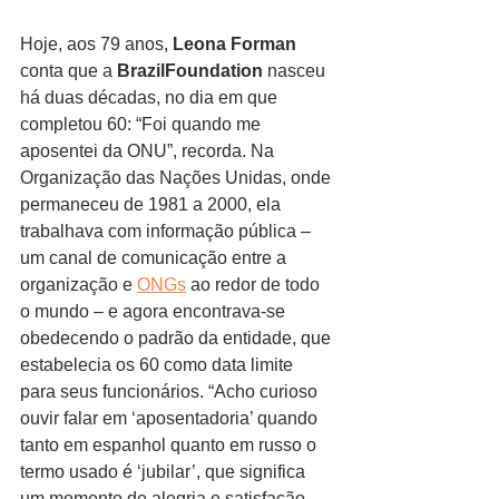
Hoje, aos 79 anos, 
Leona Forman
conta que a 
BrazilFoundation
 nasceu 
há duas décadas, no dia em que 
completou 60: “Foi quando me 
aposentei da ONU”, recorda. Na 
Organização das Nações Unidas, onde 
permaneceu de 1981 a 2000, ela 
trabalhava com informação pública – 
um canal de comunicação entre a 
organização e 
ONGs
 ao redor de todo 
o mundo – e agora encontrava-se 
obedecendo o padrão da entidade, que 
estabelecia os 60 como data limite 
para seus funcionários. “Acho curioso 
ouvir falar em ‘aposentadoria’ quando 
tanto em espanhol quanto em russo o 
termo usado é ‘jubilar’, que significa 
um momento de alegria e satisfação 