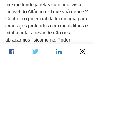
mesmo tendo janelas com uma vista 
incrível do Atlântico. O que virá depois? 
Conheci o potencial da tecnologia para 
criar laços profundos com meus filhos e 
minha neta, apesar de não nos 
abraçarmos fisicamente. Poder 
encontrar amigos de todas as partes do 
globo e fazer reuniões com colegas de 
trabalho à distância. Esses chats 
virtuais se revelaram mais íntimos do 
que uma saída para jantar ou ver um 
filme. Com o Zoom, o WhatsApp e o 
FaceTime olhamos de perto os rostos, 
os olhos, compartilhamos risos, 
lágrimas, esperanças, sonhos… Até a 
chegada de uma vacina que nos 
liberte. A sensação de continuar viva 
aponta para um futuro muito ativo e 
criativo. Pela internet estou 