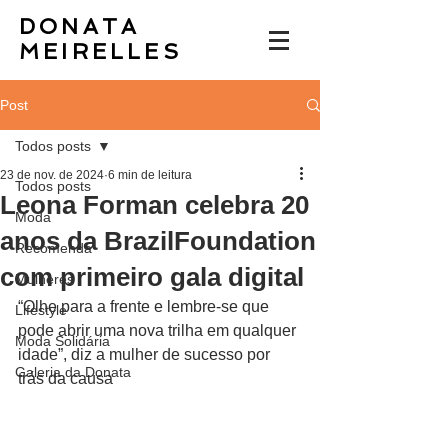
DONATA
MEIRELLES
Post
Todos posts
23 de nov. de 2024
6 min de leitura
Todos posts
Leona Forman celebra 20
Moda
anos da BrazilFoundation
Recomenda
com primeiro gala digital
Mulheres
“Olhe para a frente e lembre-se que 
Lifestyle
pode abrir uma nova trilha em qualquer 
Moda Solidária
idade”, diz a mulher de sucesso por 
Galeria da Donata
trás da causa