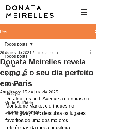
DONATA
MEIRELLES
Post
Todos posts
29 de nov. de 2024
2 min de leitura
Todos posts
Donata Meirelles revela
Moda
como é o seu dia perfeito
Recomenda
em Paris
Mulheres
Atualizado:
15 de jan. de 2025
Lifestyle
De almoços no L’Avenue a compras no 
Moda Solidária
Montaigne Market e drinques no 
Galeria da Donata
Hemingway Bar: descubra os lugares 
favoritos de uma das maiores 
referências da moda brasileira