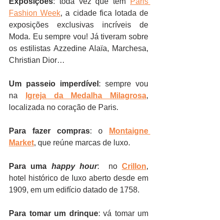
Exposições
: toda vez que tem 
Paris 
Fashion Week
, a cidade fica lotada de 
exposições exclusivas incríveis de 
Moda. Eu sempre vou! Já tiveram sobre 
os estilistas Azzedine Alaïa, Marchesa, 
Christian Dior…
Um passeio imperdível
: sempre vou 
na 
Igreja da Medalha Milagrosa
, 
localizada no coração de Paris.
Para fazer compras
: o 
Montaigne 
Market
, que reúne marcas de luxo.
Para uma 
happy hour
:  no 
Crillon
, 
hotel histórico de luxo aberto desde em 
1909, em um edifício datado de 1758.
Para tomar um drinque
: vá tomar um 