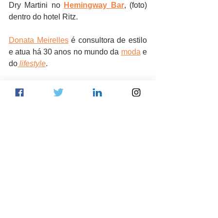
Dry Martini no 
Hemingway Bar
, (foto) 
dentro do hotel Ritz.
Donata Meirelles
 é consultora de estilo 
e atua há 30 anos no mundo da 
moda
 e 
do
 lifestyle
.
donata meirelles
moda
dicas
Fashion Week
lifestyle
Paris
Semana de Moda
Paris Fashion Week
Forbeslife Fashion
dicas de viagem
viagem
turismo
montclair paris
sinfonia em paris
notredame paris
iberia
passeio
pacote de viagem blackfriday
pacotes de viagem blackfriday
Lifestyle
Galeria da Donata