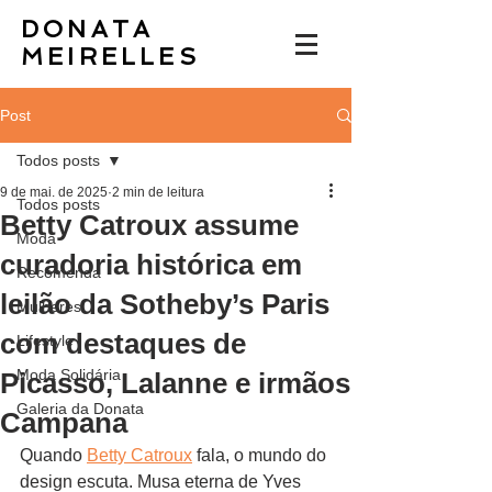
DONATA
MEIRELLES
Post
Todos posts
9 de mai. de 2025
2 min de leitura
Todos posts
Betty Catroux assume
Moda
curadoria histórica em
Recomenda
leilão da Sotheby’s Paris
Mulheres
com destaques de
Lifestyle
Moda Solidária
Picasso, Lalanne e irmãos
Galeria da Donata
Campana
Quando 
Betty Catroux
 fala, o mundo do 
design escuta. Musa eterna de Yves 