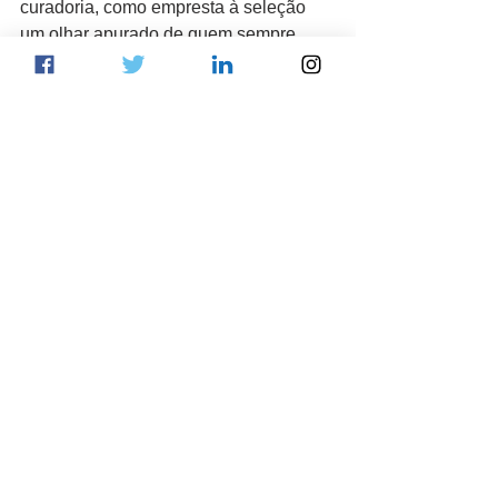
curadoria, como empresta à seleção 
um olhar apurado de quem sempre 
viveu entre arte e estilo. Em tempos 
onde o vintage de qualidade torna-se 
cada vez mais um ativo de luxo, este 
leilão não é apenas um evento: é uma 
aula de sofisticação histórica.
Com o mercado de design 
colecionável em alta e o apetite global 
por peças únicas aumentando, esse 
leilão não é só sobre aquisição — é 
sobre pertencimento. Estar entre os 
arrematadores de Paris significa estar 
entre os curadores silenciosos da 
estética do futuro.
Donata Meirelles
 é consultora de 
estilo e atua há 30 anos no mundo 