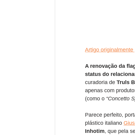
Artigo originalmente
A renovação da fla
status do relacion
curadoria de 
Truls 
apenas com produtos
(como o 
“Concetto Sp
Parece perfeito, por
plástico italiano 
Giu
Inhotim
, que pela s