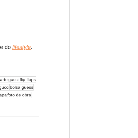
 e do 
lifestyle
.
arte
gucci flip flops
gucci
bolsa guess
mapa
foto de obra