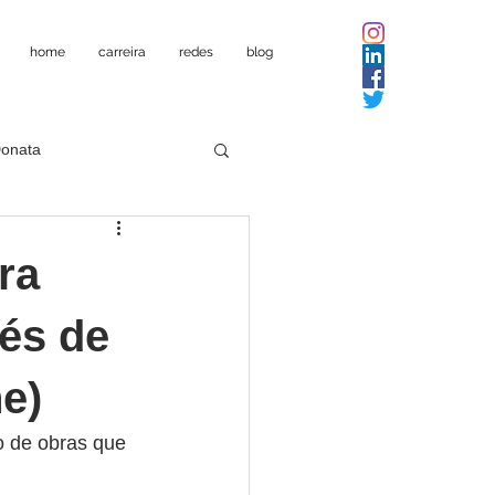
home
carreira
redes
blog
Donata
ra
pés de
e)
o de obras que 