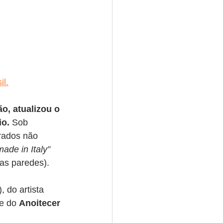
il.
o, atualizou o 
io.
 Sob 
rados não 
made in Italy”
as paredes).
, do artista 
e do 
Anoitecer 