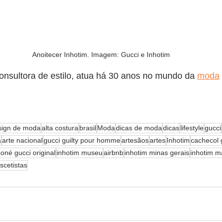
Anoitecer Inhotim. Imagem: Gucci e Inhotim
consultora de estilo, atua há 30 anos no mundo da 
moda
sign de moda
alta costura
brasil
Moda
dicas de moda
dicas
lifestyle
gucci
a
arte nacional
gucci guilty pour homme
artesãos
artes
Inhotim
cachecol 
oné gucci original
inhotim museu
airbnb
inhotim minas gerais
inhotim 
scetistas