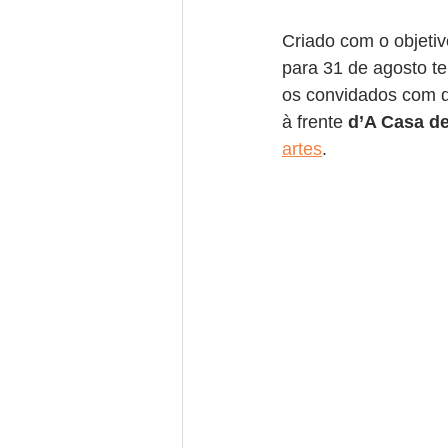
Criado com o objetiv
para 31 de agosto t
os convidados com d
à frente 
d’A Casa d
artes
.