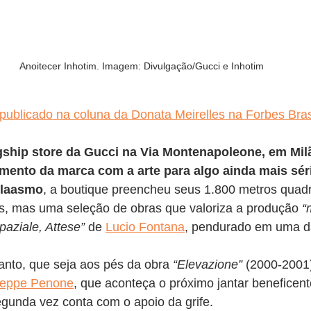
Anoitecer Inhotim. Imagem: Divulgação/Gucci e Inhotim
 publicado na coluna da Donata Meirelles na Forbes Bras
gship store da Gucci na Via Montenapoleone, em Milã
amento da marca com a arte para algo ainda mais sér
Blaasmo
, a boutique preencheu seus 1.800 metros quad
, mas uma seleção de obras que valoriza a produção 
“
aziale, Attese” 
de 
Lucio Fontana
, pendurado em uma d
tanto, que seja aos pés da obra 
“Elevazione”
 (2000-2001)
seppe Penone
, que aconteça o próximo jantar beneficent
egunda vez conta com o apoio da grife.