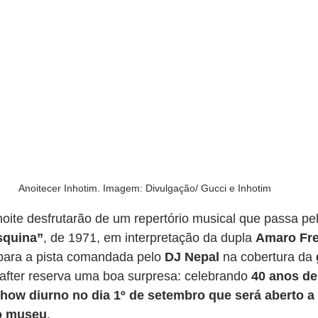
Anoitecer Inhotim. Imagem: Divulgação/ Gucci e Inhotim
noite desfrutarão de um repertório musical que passa p
squina”
, de 1971, em interpretação da dupla 
Amaro Frei
 para a pista comandada pelo 
DJ Nepal
 na cobertura da 
 after reserva uma boa surpresa: celebrando 
40 anos de 
show diurno no dia 1º de setembro que será aberto a 
do museu
. 