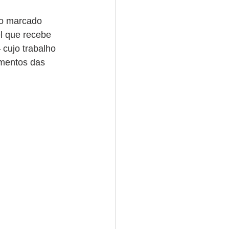
to marcado 
l que recebe 
– cujo trabalho 
ementos das 