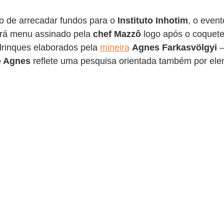
o de arrecadar fundos para o 
Instituto Inhotim
, o even
erá menu assinado pela 
chef Mazzô 
logo após o coquete
rinques elaborados pela 
mineira
Agnes Farkasvölgyi
 
e Agnes
 reflete uma pesquisa orientada também por el