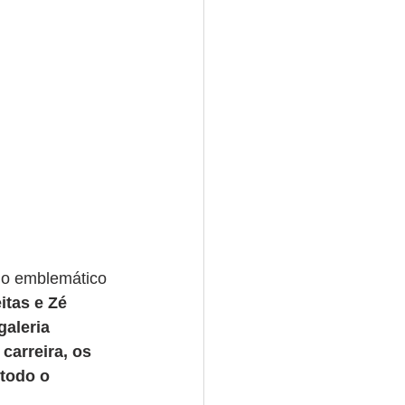
elo emblemático 
tas e Zé 
galeria 
carreira, os 
todo o 