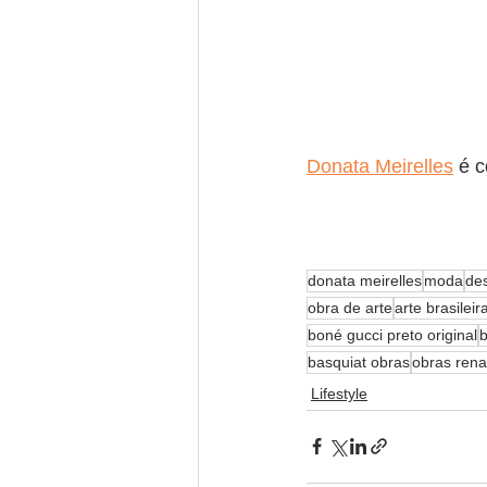
Donata Meirelles
 é 
donata meirelles
moda
de
obra de arte
arte brasileir
boné gucci preto original
b
basquiat obras
obras rena
Lifestyle