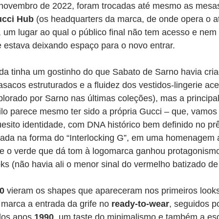
 novembro de 2022, foram trocadas até mesmo as mesa
cci Hub
 (os headquarters da marca, de onde opera o ate
o, um lugar ao qual o público final não tem acesso e nem 
e estava deixando espaço para o novo entrar.
nda tinha um gostinho do que Sabato de Sarno havia cri
asacos estruturados e a fluidez dos vestidos-lingerie ac
orado por Sarno nas últimas coleções), mas a principal
ilo parece mesmo ter sido a própria Gucci – que, vamos 
esito identidade, com DNA histórico bem definido no prêt
hada na forma do “Interlocking G”, em uma homenagem 
 e o verde que dá tom à logomarca ganhou protagonism
oks (não havia ali o menor sinal do vermelho batizado de
0
 vieram os shapes que apareceram nos primeiros look
marca a entrada da grife no
 ready-to-wear
, seguidos p
dos anos 
1990
, um taste do minimalismo e também a es