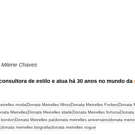
e Milene Chaves
 consultora de estilo e atua há 30 anos no mundo da
eirelles moda
Donata Meirelles filhos
Donata Meirelles Forbes
Donata M
nata Meirelles
Donata Meirelles idade
Donata Meirelles fortuna
Donata 
a bordon
Donata Meirelles pai
donata meirelles aniversário
donata meire
a
donata meirelles biografia
donata meirelles vogue