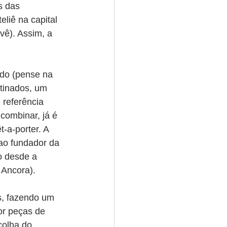
s das 
liê na capital 
vê). Assim, a 
ado (pense na 
etinados, um 
 referência 
combinar, já é 
-a-porter. A 
ao fundador da 
o desde a 
 Ancora). 
s, fazendo um 
or peças de 
colha do 