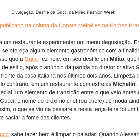
Divulgação. Desfile da Gucci na Milão Fashion Week
 publicado na coluna da Donata Meirelles na Forbes Bras
o a um restaurante experimentar um menu degustação. En
e se ofereça algum elemento gastronômico com a finalid
isso que a 
Gucci
 fez hoje, em seu desfile em 
Milão
, que 
de estilo, após o anúncio da partida do diretor criativo 
S
 frente da casa italiana nos últimos dois anos. Limpeza 
elo contrário: em um restaurante com estrelas 
Michelin
,
ecial, um elemento de transição entre o que veio antes e
 Gucci, o nome do próximo chef (ou chefe) de moda aind
im, o que se viu na passarela nesta terça-feira foi um 
e saciar a fome das clientes.  
ucci
 sabe fazer bem é limpar o paladar. Quando Alessan