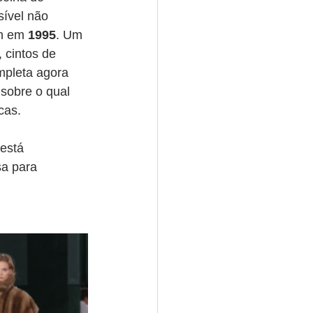
ível não 
n em 
1995
. Um 
 cintos de 
mpleta agora 
sobre o qual 
cas.
está 
sa para 