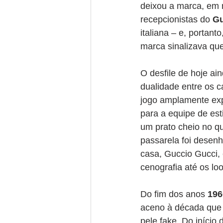
deixou a marca, em
recepcionistas do 
Gu
italiana – e, portant
marca sinalizava qu
O desfile de hoje ai
dualidade entre os c
jogo amplamente expl
para a equipe de est
um prato cheio no qu
passarela foi desen
casa, Guccio Gucci,
cenografia até os lo
Do fim dos anos 
196
aceno à década que 
pele fake. Do início 