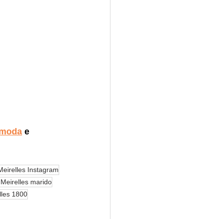
moda
 e 
eirelles Instagram
Meirelles marido
lles 1800