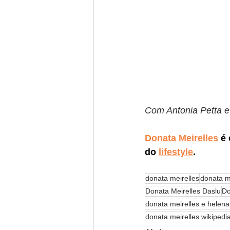
Com Antonia Petta 
Donata Meirelles
 é
do
lifestyle
.
donata meirelles
donata m
Donata Meirelles Daslu
Do
donata meirelles e helen
donata meirelles wikipedi