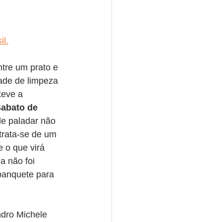
il.
tre um prato e 
ade de limpeza 
teve a 
abato de 
de paladar não 
 trata-se de um 
 o que virá 
a não foi 
banquete para 
dro Michele 