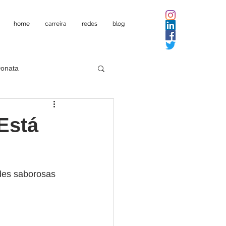
home
carreira
redes
blog
Donata
Está
ades saborosas 