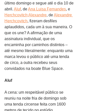
último domingo e segue até o dia 10 de 
abril. 
Aluf
, de 
Ana Luisa Fernandes
, e 
Herchcovitch;Alexandre
, de 
Alexandre 
Herchcovitch
, fizeram desfiles 
aplaudidos, cada um à sua maneira. O 
que os une? A afirmação de uma 
assinatura individual, que os 
encaminha por caminhos distintos – 
até mesmo literalmente: enquanto uma 
marca levou o público até uma tenda 
de circo, a outra recebeu seus 
convidados na boate Blue Space. 
Aluf
A cena: um respeitável público se 
reuniu na noite fria de domingo sob 
uma tenda circense feita com 1600 
metros de tecido no estúdio 