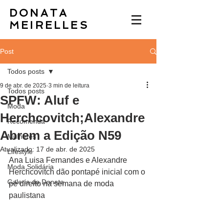
DONATA
MEIRELLES
Post
Todos posts
9 de abr. de 2025
3 min de leitura
Todos posts
SPFW: Aluf e
Moda
Herchcovitch;Alexandre
Recomenda
Abrem a Edição N59
Mulheres
Atualizado:
17 de abr. de 2025
Lifestyle
Ana Luisa Fernandes e Alexandre 
Moda Solidária
Herchcovitch dão pontapé inicial com o 
Galeria da Donata
pé direito na semana de moda 
paulistana