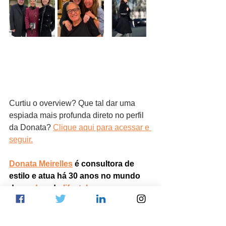
Curtiu o overview? Que tal dar uma 
espiada mais profunda direto no perfil 
da Donata? 
Clique aqui para acessar e 
seguir.
Donata Meirelles
 é consultora de 
estilo e atua há 30 anos no mundo 
da
moda
 e do
lifestyle
.
donata meirelles
donata meirelles moda
Donata Meirelles filhos
Donata Meirelles Forbes