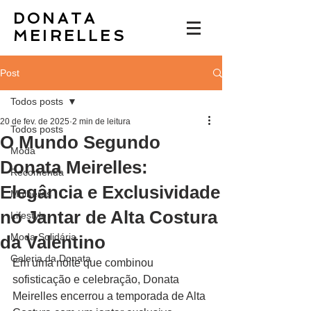
DONATA
MEIRELLES
Post
Todos posts
20 de fev. de 2025
2 min de leitura
Todos posts
O Mundo Segundo
Moda
Donata Meirelles:
Recomenda
Elegância e Exclusividade
Mulheres
no Jantar de Alta Costura
Lifestyle
Moda Solidária
da Valentino
Galeria da Donata
Em uma noite que combinou 
sofisticação e celebração, Donata 
Meirelles encerrou a temporada de Alta 