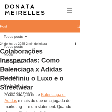
DONATA
MEIRELLES
Post
Todos posts
24 de fev. de 2025
2 min de leitura
Todos posts
Colaborações
Moda
Inesperadas: Como
Recomenda
Balenciaga x Adidas
Mulheres
Redefiniu o Luxo e o
Lifestyle
Moda Solidária
Streetwear
Galeria da Donata
A colaboração entre 
Balenciaga e 
Adidas
 é mais do que uma jogada de 
marketing — é um statement. Quando 