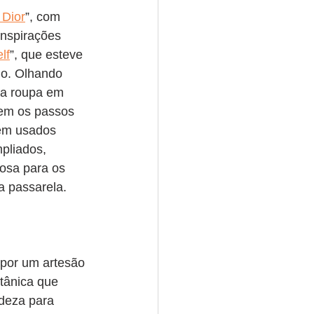
 Dior
”, com 
inspirações 
lf
”, que esteve 
do. Olhando 
 a roupa em 
em os passos 
rem usados 
pliados, 
osa para os 
a passarela.
, por um artesão 
tânica que 
deza para 