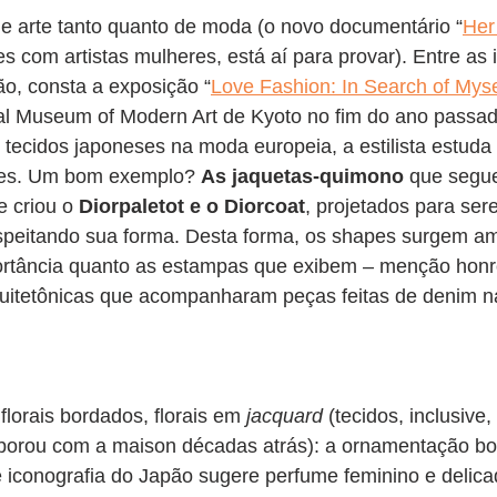
de arte tanto quanto de moda (o novo documentário “
Her
s com artistas mulheres, está aí para provar). Entre as 
o, consta a exposição “
Love Fashion: In Search of Myse
al Museum of Modern Art de Kyoto no fim do ano passa
s tecidos japoneses na moda europeia, a estilista estuda
ões. Um bom exemplo? 
As jaquetas-quimono
 que segu
e criou o 
Diorpaletot e o Diorcoat
, projetados para se
speitando sua forma. Desta forma, os shapes surgem am
rtância quanto as estampas que exibem – menção honr
uitetônicas que acompanharam peças feitas de denim n
florais bordados, florais em 
jacquard
 (tecidos, inclusive
borou com a maison décadas atrás): a ornamentação bo
 iconografia do Japão sugere perfume feminino e delica