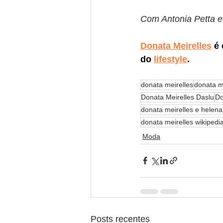
Com Antonia Petta 
Donata Meirelles
 é
do 
lifestyle
.
donata meirelles
donata m
Donata Meirelles Daslu
Do
donata meirelles e helen
donata meirelles wikipedi
Moda
Posts recentes