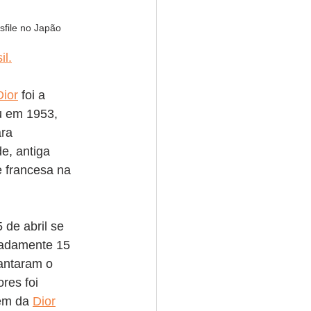
file no Japão
il.
Dior
 foi a 
u em 1953, 
ra 
e, antiga 
e francesa na 
 de abril se 
madamente 15 
antaram o 
res foi 
em da 
Dior