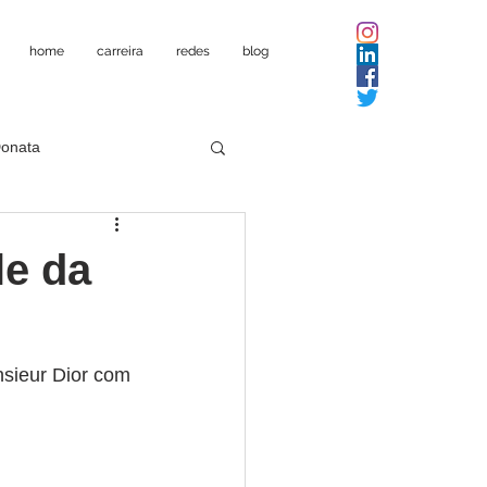
home
carreira
redes
blog
Donata
le da
nsieur Dior com 