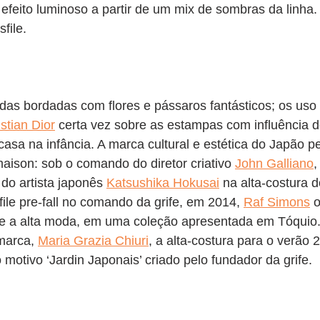
feito luminoso a partir de um mix de sombras da linha. A
file. 
das bordadas com flores e pássaros fantásticos; os us
stian Dior
 certa vez sobre as estampas com influência 
sa na infância. A marca cultural e estética do Japão p
aison: sob o comando do diretor criativo 
John Galliano
,
do artista japonês 
Katsushika Hokusai
 na alta-costura 
ile pre-fall no comando da grife, em 2014, 
Raf Simons
 
s e a alta moda, em uma coleção apresentada em Tóquio.
 marca, 
Maria Grazia Chiuri
, a alta-costura para o verão 2
 motivo ‘Jardin Japonais’ criado pelo fundador da grife. 