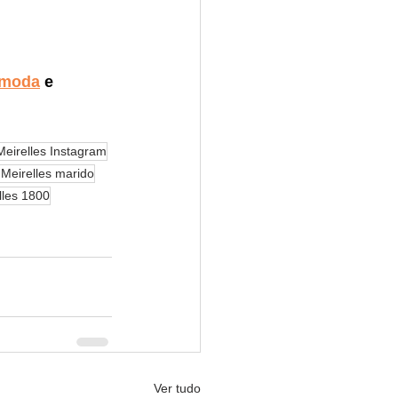
moda
 e 
eirelles Instagram
Meirelles marido
lles 1800
Ver tudo