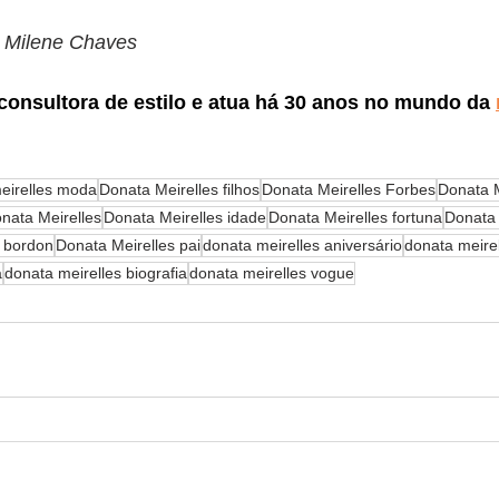
e Milene Chaves
 consultora de estilo e atua há 30 anos no mundo da 
eirelles moda
Donata Meirelles filhos
Donata Meirelles Forbes
Donata M
nata Meirelles
Donata Meirelles idade
Donata Meirelles fortuna
Donata 
a bordon
Donata Meirelles pai
donata meirelles aniversário
donata meire
a
donata meirelles biografia
donata meirelles vogue