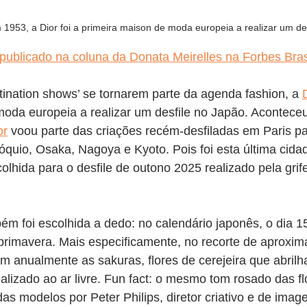
 1953, a Dior foi a primeira maison de moda europeia a realizar um des
 publicado na coluna da Donata Meirelles na Forbes Bras
tination shows’ se tornarem parte da agenda fashion, a 
moda europeia a realizar um desfile no Japão. Acontece
or
 voou parte das criações recém-desfiladas em Paris pa
uio, Osaka, Nagoya e Kyoto. Pois foi esta última cidad
colhida para o desfile de outono 2025 realizado pela grif
m foi escolhida a dedo: no calendário japonês, o dia 15
 primavera. Mais especificamente, no recorte de aproxi
m anualmente as sakuras, flores de cerejeira que abrilh
ealizado ao ar livre. Fun fact: o mesmo tom rosado das flo
das modelos por Peter Philips, diretor criativo e de imag