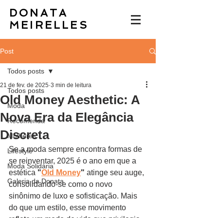
DONATA
MEIRELLES
Post
Todos posts
21 de fev. de 2025
3 min de leitura
Todos posts
Old Money Aesthetic: A
Moda
Nova Era da Elegância
Recomenda
Discreta
Mulheres
Se a moda sempre encontra formas de 
Lifestyle
se reinventar, 2025 é o ano em que a 
Moda Solidária
estética 
"
Old Money
"
 atinge seu auge, 
Galeria da Donata
consolidando-se como o novo 
sinônimo de luxo e sofisticação. Mais 
do que um estilo, esse movimento 