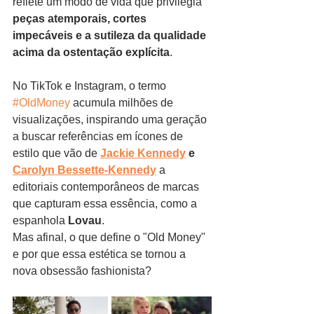
reflete um modo de vida que privilegia 
peças atemporais, cortes 
impecáveis e a sutileza da qualidade 
acima da ostentação explícita
. 
No TikTok e Instagram, o termo 
#OldMoney
 acumula milhões de 
visualizações, inspirando uma geração 
a buscar referências em ícones de 
estilo que vão de 
Jackie Kennedy
 e 
Carolyn Bessette-Kennedy
 a 
editoriais contemporâneos de marcas 
que capturam essa essência, como a 
espanhola 
Lovau
.
Mas afinal, o que define o "Old Money" 
e por que essa estética se tornou a 
nova obsessão fashionista?