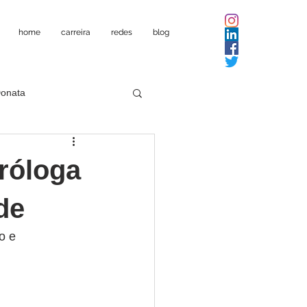
home
carreira
redes
blog
Donata
róloga
de
o e 