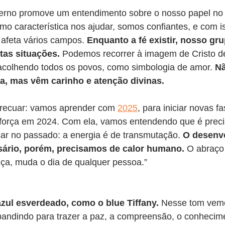
erno promove um entendimento sobre o nosso papel no c
omo característica nos ajudar, somos confiantes, e com 
 afeta vários campos. 
Enquanto a fé existir, nosso gru
tas situações.
 Podemos recorrer à imagem de Cristo d
 acolhendo todos os povos, como simbologia de amor. 
N
ta, mas vêm carinho e atenção divinas.
recuar: vamos aprender com 
2025
, para iniciar novas f
força em 2024. Com ela, vamos entendendo que é preciso
ar no passado: a energia é de transmutação. 
O desenv
sário, porém, precisamos de calor humano. 
O abraço 
ança, muda o dia de qualquer pessoa.”
azul esverdeado, como o blue Tiffany.
 Nesse tom vemo
expandindo para trazer a paz, a compreensão, o conhecim