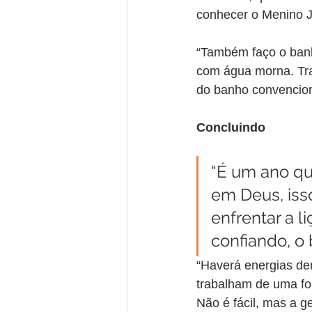
conhecer o Menino 
“Também faço o banh
com água morna. Tra
do banho convencion
Concluindo
“É um ano que
em Deus, iss
enfrentar a l
confiando, o 
“Haverá energias den
trabalham de uma for
Não é fácil, mas a g