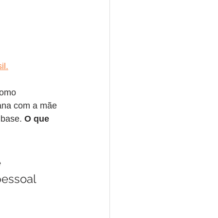
il.
como 
gana com a mãe 
 base. 
O que 
 
pessoal 