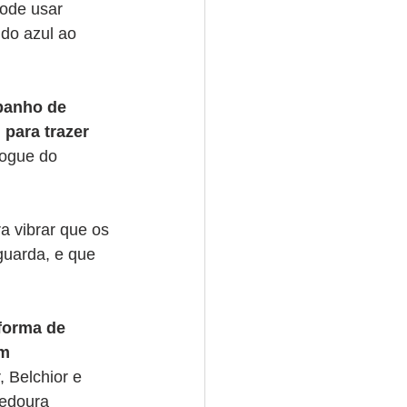
pode usar 
 do azul ao 
banho de 
para trazer 
jogue do 
 vibrar que os 
guarda, e que 
forma de 
m 
 Belchior e 
jedoura 