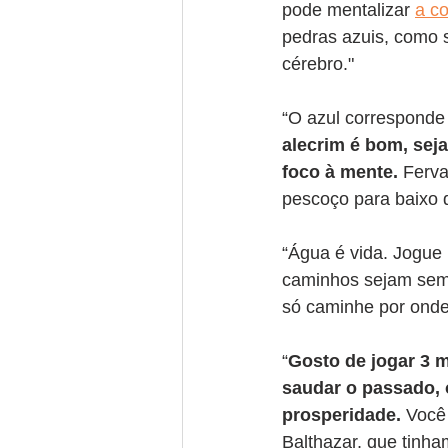
pode mentalizar 
a co
pedras azuis, como s
cérebro."
“O azul corresponde
alecrim é bom, seja
foco à mente. 
Ferva
pescoço para baixo 
“Água é vida. Jogue
caminhos sejam semp
só caminhe por onde
“
Gosto de jogar 3 
saudar o passado, 
prosperidade.
 Você
Balthazar, que tinh