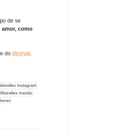
po de se 
e amor, como 
 e do 
lifestyle
.
eirelles Instagram
Meirelles marido
heres