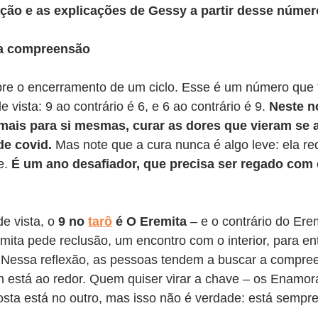
ação e as explicações de Gessy a partir desse númer
da compreensão
obre o encerramento de um ciclo. Esse é um número que
 vista: 9 ao contrário é 6, e 6 ao contrário é 9.
 Neste n
mais para si mesmas, curar as dores que vieram se
e covid.
 Mas note que a cura nunca é algo leve: ela r
e.
 É um ano desafiador, que precisa ser regado com 
e vista, o 
9 no 
tarô
 é O Eremita
 – e o contrário do Ere
emita pede reclusão, um encontro com o interior, para e
 Nessa reflexão, as pessoas tendem a buscar a compre
stá ao redor. Quem quiser virar a chave – os Enamor
sta está no outro, mas isso não é verdade: está sempre