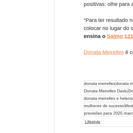
positivas: olhe para 
“Para ter resultado
colocar no lugar do 
ensina o 
Salmo 12
Donata Meirelles
 é 
donata meirelles
donata m
Donata Meirelles Daslu
Do
donata meirelles e helen
mulheres de sucesso
lifes
previsões para 2025 marci
Lifestyle