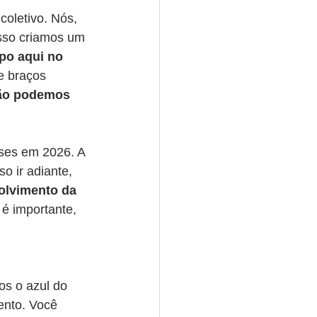
oletivo. Nós, 
isso criamos um 
po aqui no 
e braços 
ão podemos 
ases em 2026. A 
 ir adiante, 
olvimento da 
é importante, 
s o azul do 
ento. Você 