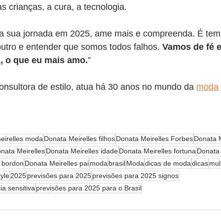
as crianças, a cura, a tecnologia.
 na sua jornada em 2025, ame mais e compreenda. É tem
outro e entender que somos todos falhos. 
Vamos de fé 
1
, o que eu mais amo.
”
consultora de estilo, atua há 30 anos no mundo da 
moda
eirelles moda
Donata Meirelles filhos
Donata Meirelles Forbes
Donata M
nata Meirelles
Donata Meirelles idade
Donata Meirelles fortuna
Donata 
a bordon
Donata Meirelles pai
moda
brasil
Moda
dicas de moda
dicas
mul
tyle
2025
previsões para 2025
previsões para 2025 signos
a sensitiva
previsões para 2025 para o Brasil