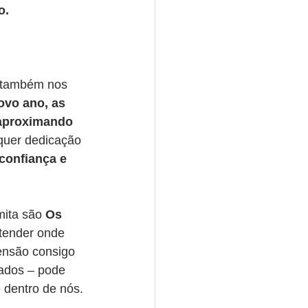
o.
 também nos 
ovo ano, as 
 aproximando 
equer dedicação 
confiança e 
mita são 
Os 
ntender onde 
ensão consigo 
ados – pode 
 dentro de nós.