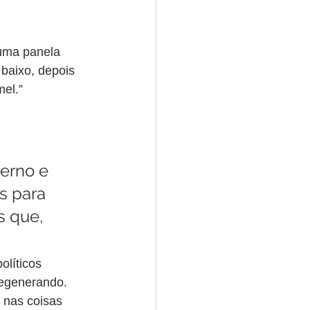
uma panela 
baixo, depois 
el.”
erno e 
s para 
s que, 
líticos 
regenerando. 
 nas coisas 