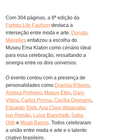
Com 304 páginas, a 8ª edição da 
Forbes Life Fashion
 destaca a 
interseção entre moda e arte. 
Donata 
Meirelles
 enfatizou a escolha do 
Museu Ema Klabin como cenário ideal 
para essa celebração, ressaltando a 
sinergia entre os dois universos. 
O evento contou com a presença de 
personalidades como 
Djamila Ribeiro
, 
Andrea Pinheiro
, 
Maguy Etlin
, 
Dani 
Vilela
, 
Carlos Penna
, 
Cecília Gromann
, 
Eduardo Toldi
, 
Ana Clara Watanabe
, 
Ivvi Romão
, 
Luisa Bianchetti
, 
Seba 
Orth
 e 
Moab Barros
. Todos celebraram 
a união entre moda e arte e o talento 
criativo brasileiro.