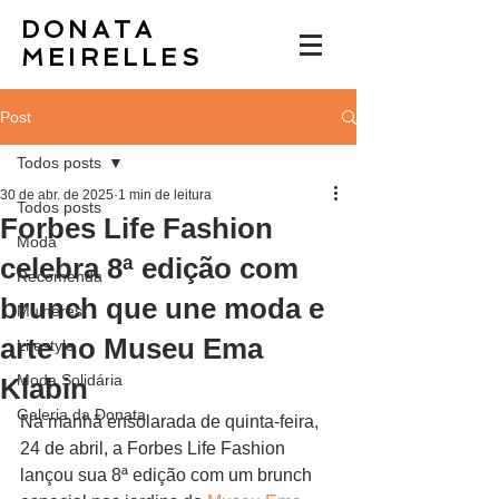
DONATA
MEIRELLES
Post
Todos posts
30 de abr. de 2025
1 min de leitura
Todos posts
Forbes Life Fashion
Moda
celebra 8ª edição com
Recomenda
brunch que une moda e
Mulheres
arte no Museu Ema
Lifestyle
Moda Solidária
Klabin
Galeria da Donata
Na manhã ensolarada de quinta-feira, 
24 de abril, a Forbes Life Fashion 
lançou sua 8ª edição com um brunch 