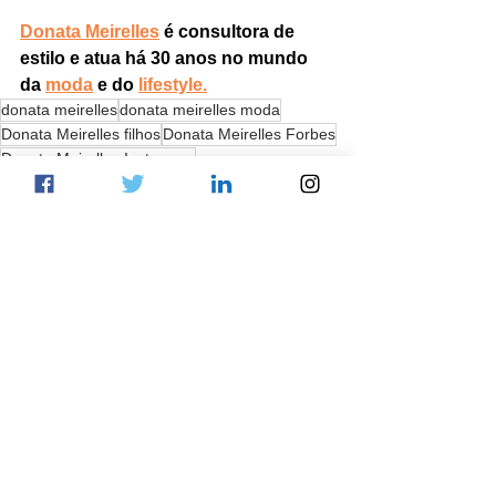
Donata Meirelles
 é consultora de 
estilo e atua há 30 anos no mundo 
da 
moda
 e do
lifestyle
.
donata meirelles
donata meirelles moda
Donata Meirelles filhos
Donata Meirelles Forbes
Donata Meirelles Instagram
Donata Meirelles Daslu
Donata Meirelles
Donata Meirelles idade
Donata Meirelles fortuna
Donata Meirelles marido
donata meirelles e helena bordon
Donata Meirelles pai
donata meirelles aniversário
donata meirelles 1800
donata meirelles wikipedia
donata meirelles biografia
donata meirelles vogue
Galeria da Donata