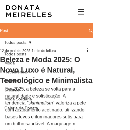
DONATA
MEIRELLES
Post
Todos posts
12 de mai. de 2025
1 min de leitura
Todos posts
Beleza e Moda 2025: O
Moda
Novo Luxo é Natural,
Recomenda
Tecnológico e Minimalista
Mulheres
Em 2025, a beleza se volta para a 
Lifestyle
naturalidade e sofisticação. A 
Moda Solidária
tendência 
"skinimalism
" valoriza a pele 
Galeria da Donata
com acabamento acetinado, utilizando 
bases leves e iluminadores sutis para 
um brilho saudável. A maquiagem 