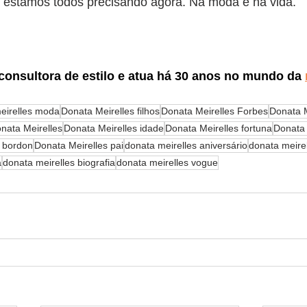
 estamos todos precisando agora. Na moda e na vida.
 consultora de estilo e atua há 30 anos no mundo da
eirelles moda
Donata Meirelles filhos
Donata Meirelles Forbes
Donata M
nata Meirelles
Donata Meirelles idade
Donata Meirelles fortuna
Donata 
a bordon
Donata Meirelles pai
donata meirelles aniversário
donata meire
a
donata meirelles biografia
donata meirelles vogue