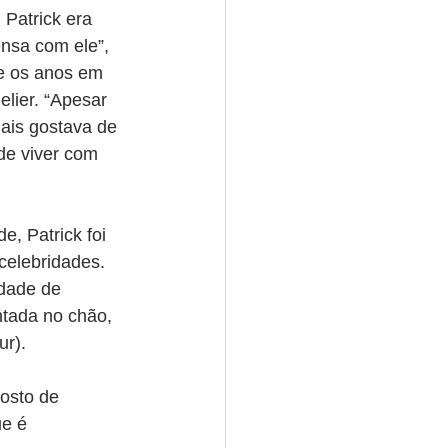
 Patrick era 
ensa com ele”, 
e os anos em 
lier. “Apesar 
ais gostava de 
 de viver com 
e, Patrick foi 
celebridades. 
idade de 
tada no chão, 
ur).
osto de 
ue é 