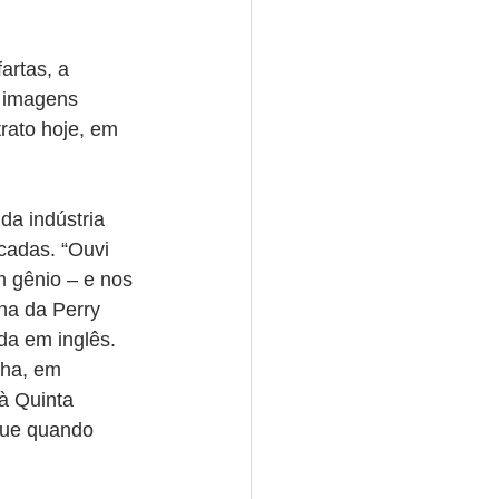
artas, a 
e imagens 
rato hoje, em 
a indústria 
cadas. “Ouvi 
m gênio – e nos 
a da Perry 
da em inglês. 
cha, em 
à Quinta 
que quando 