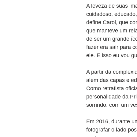
A leveza de suas imag
cuidadoso, educado, 
define Carol, que c
que manteve um rela
de ser um grande íc
fazer era sair para c
ele. E isso eu vou 
A partir da complexid
além das capas e edi
Como retratista ofic
personalidade da Pr
sorrindo, com um ves
Em 2016, durante um
fotografar o lado pos