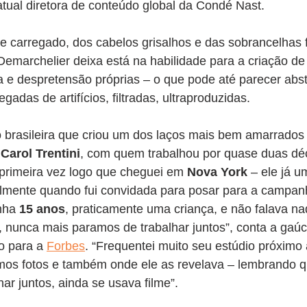
tual diretora de conteúdo global da Condé Nast.
 carregado, dos cabelos grisalhos e das sobrancelhas f
Demarchelier deixa está na habilidade para a criação d
 e despretensão próprias – o que pode até parecer abst
gadas de artifícios, filtradas, ultraproduzidas.
brasileira que criou um dos laços mais bem amarrados d
 
Carol Trentini
, com quem trabalhou por quase duas dé
a primeira vez logo que cheguei em 
Nova York
 – ele já u
mente quando fui convidada para posar para a campanh
nha 
15 anos
, praticamente uma criança, e não falava na
, nunca mais paramos de trabalhar juntos”, conta a gaú
o para a 
Forbes
. “Frequentei muito seu estúdio próximo 
mos fotos e também onde ele as revelava – lembrando 
r juntos, ainda se usava filme”.