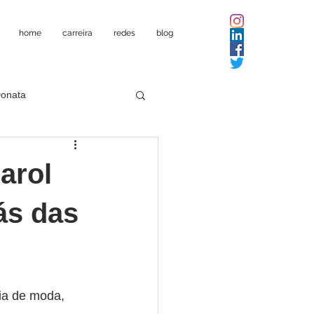
home
carreira
redes
blog
Donata
arol
rás das
fia de moda, 