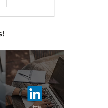
undo Segundo Donata
elles: Inspirações que
sformam o seu
style
s!
Linkedin