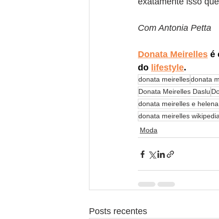
exatamente isso que
Com Antonia Petta
Donata Meirelles
 é
do
lifestyle
.
donata meirelles
donata m
Donata Meirelles Daslu
Do
donata meirelles e helen
donata meirelles wikipedi
Moda
Posts recentes