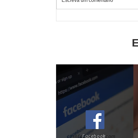
Escreva um comentário
Mesa Redonda F*HITS com
Donata Meirelles: Um Olhar
Sofisticado Sobre a Moda
E
Facebook
info@mysite.com