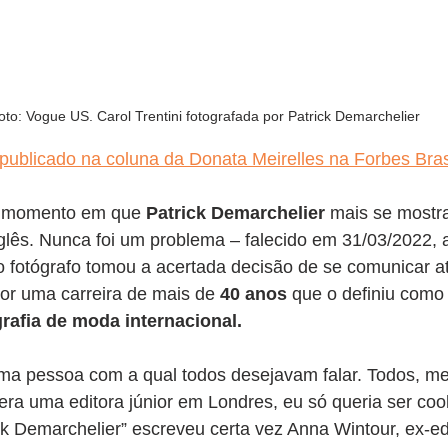
oto: Vogue US. Carol Trentini fotografada por Patrick Demarchelier
 publicado na coluna da Donata Meirelles na Forbes Bras
 momento em que 
Patrick Demarchelier 
mais se mostra
glês. Nunca foi um problema – falecido em 31/03/2022, 
o fotógrafo tomou a acertada decisão de se comunicar a
or uma carreira de mais de 
40 anos 
que o definiu como
rafia de moda internacional.
a pessoa com a qual todos desejavam falar. Todos, m
ra uma editora júnior em Londres, eu só queria ser cool 
ck Demarchelier” escreveu certa vez Anna Wintour, ex-ed