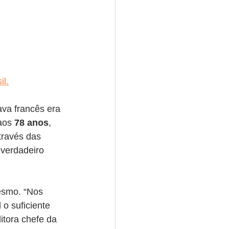
il.
va francês era 
aos 
78 anos
, 
través das 
 verdadeiro 
esmo. “Nos 
o suficiente 
itora chefe da 