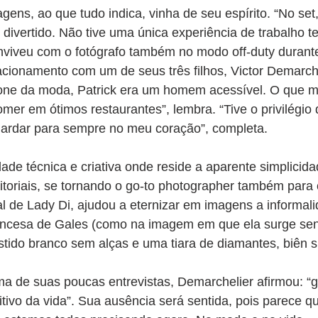
ens, ao que tudo indica, vinha de seu espírito. “No set,
divertido. Não tive uma única experiência de trabalho t
onviveu com o fotógrafo também no modo off-duty durant
cionamento com um de seus três filhos, Victor Demarche
one da moda, Patrick era um homem acessível. O que m
omer em ótimos restaurantes”, lembra. “Tive o privilégio
guardar para sempre no meu coração”, completa.
ade técnica e criativa onde reside a aparente simplicidad
toriais, se tornando o go-to photographer também para 
ial de Lady Di, ajudou a eternizar em imagens a informal
incesa de Gales (como na imagem em que ela surge sen
tido branco sem alças e uma tiara de diamantes, biên s
a de suas poucas entrevistas, Demarchelier afirmou: “g
itivo da vida”. Sua ausência será sentida, pois parece q