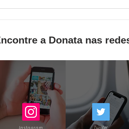
Donata Meirelles
O M
Meir
Tran
Life
ncontre a Donata nas rede
Twiiter
Instagram